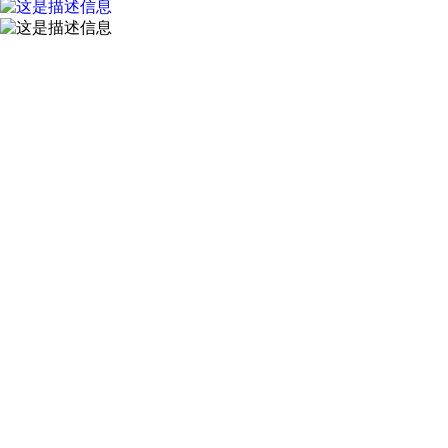
关于我们
公司简介
荣誉资质
企业文化
企业风貌
产品中心
计量泵
离心油泵
多级离心泵
YX系列离心油泵
YX系列长轴液下泵
AY系列离心油泵