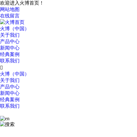
欢迎进入火博首页！
网站地图
在线留言
火博（中国）
关于我们
产品中心
新闻中心
经典案例
联系我们

火博（中国）
关于我们
产品中心
新闻中心
经典案例
联系我们